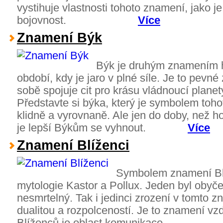
vystihuje vlastnosti tohoto znamení, jako 
bojovnost.
Více
Znamení Býk
Býk je druhým znamením 
období, kdy je jaro v plné síle. Je to pevn
sobě spojuje cit pro krásu vládnoucí plane
Představte si býka, který je symbolem toho
klidně a vyrovnaně. Ale jen do doby, než h
je lepší Býkům se vyhnout.
Více
Znamení Blíženci
Symbolem znamení Blí
mytologie Kastor a Pollux. Jeden byl obyče
nesmrtelný. Tak i jedinci zrození v tomto z
dualitou a rozpolceností. Je to znamení v
Blíženců je oblast komu