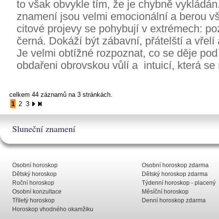
to však obvykle tím, že je chybně vykládán
znamení jsou velmi emocionální a berou vš
citové projevy se pohybují v extrémech: pozit
černá. Dokáží být zábavní, přátelští a vřelí 
Je velmi obtížné rozpoznat, co se děje po
obdařeni obrovskou vůlí a intuicí, která 
celkem 44 záznamů na 3 stránkách.
1
2
3
Sluneční znamení
Osobní horoskop
Osobní horoskop zdarma
Dětský horoskop
Dětský horoskop zdarma
Roční horoskop
Týdenní horoskop - placený
Osobní konzultace
Měsíční horoskop
Tříletý horoskop
Denní horoskop zdarma
Horoskop vhodného okamžiku