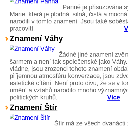
Panně je přisuzována 
Marie, která je plodná, silná, čistá a mocná.
narodili v tomto znamení. Jsou také soběstač
pracovití.
V
Znamení Váhy
Žádné jiné znamení zvěr
šarmem a není tak společenské jako Váhy. 
vládne, jsou zrozenci tohoto znamení obda
příjemnou atmosféru konverzace, jsou zdvoř
estetické cítění. Není proto divu, že se v 
umění a vztahů narodilo mnoho významnýc
politických kruhů.
Více
Znamení Štír
Štír má ze všech dvanácti