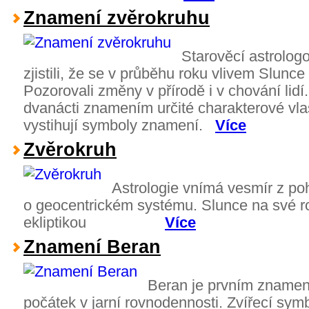
Znamení zvěrokruhu
Starověcí astrolog
zjistili, že se v průběhu roku vlivem Slunc
Pozorovali změny v přírodě i v chování lidí.
dvanácti znamením určité charakterové vlas
vystihují symboly znamení.
Více
Zvěrokruh
Astrologie vnímá vesmír z po
o geocentrickém systému. Slunce na své r
ekliptikou
Více
Znamení Beran
Beran je prvním znamen
počátek v jarní rovnodennosti. Zvířecí sy