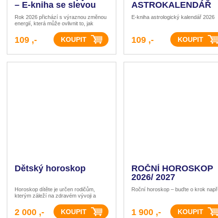
– E-kniha se slevou
ASTROKALENDÁŘ
2026 se slevou
Rok 2026 přichází s výraznou změnou
E-kniha astrologický kalendář 2026
energií, která může ovlivnit to, jak
přemýšlíme, pracujeme i žijeme. Tahle
E-kniha vám nabízí víc než jen seznam
109 ,-
109 ,-
astrologických událostí. Je to
Dětský horoskop
ROČNÍ HOROSKOP
2026/ 2027
Horoskop dítěte je určen rodičům,
Roční horoskop – buďte o krok nap
kterým záleží na zdravém vývoji a
spokojenosti dítěte.
2 000 ,-
1 900 ,-