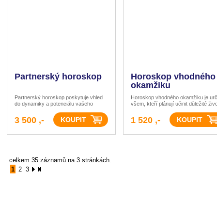
Partnerský horoskop
Horoskop vhodného
okamžiku
Partnerský horoskop poskytuje vhled
Horoskop vhodného okamžiku je ur
do dynamiky a potenciálu vašeho
všem, kteří plánují učinit důležité živ
spojení na základě astrologického
rozhodnutí a hledají ten pravý čas.
porovnání.
3 500 ,-
1 520 ,-
celkem 35 záznamů na 3 stránkách.
1
2
3