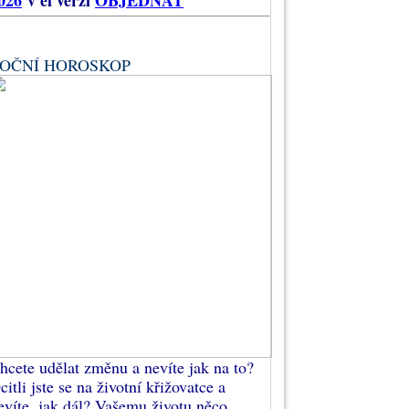
026
v el verzi
OBJEDNAT
OČNÍ HOROSKOP
hcete udělat změnu a nevíte jak na to?
citli jste se na životní křižovatce a
evíte, jak dál? Vašemu životu něco