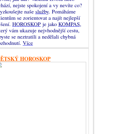
chází, nejste spokojení a vy nevíte co?
yzkoušejte naše
služby
. Pomáháme
lientům se zorientovat a najít nejlepší
ešení.
HOROSKOP
je jako
KOMPAS
,
terý vám ukazuje nejvhodnější cestu,
byste se neztratili a nedělali chybná
ozhodnutí.
Více
DĚTSKÝ HOROSKOP