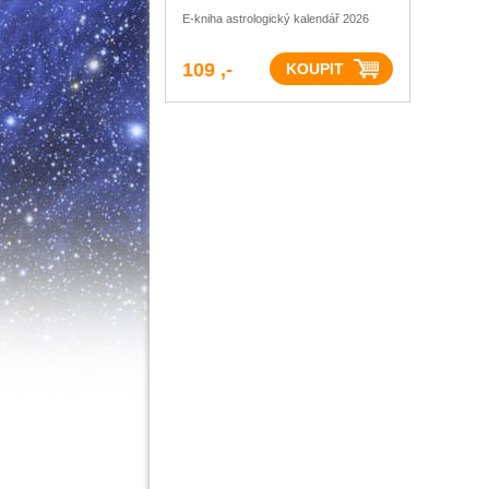
2026 se slevou
E-kniha astrologický kalendář 2026
109 ,-