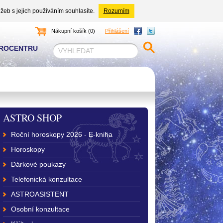
žeb s jejich používáním souhlasíte.
Rozumím
Nákupní košík (0)
Přihlášení
TROCENTRU
ASTRO SHOP
Roční horoskopy 2026 - E-kniha
Horoskopy
Dárkové poukazy
Telefonická konzultace
ASTROASISTENT
Osobní konzultace