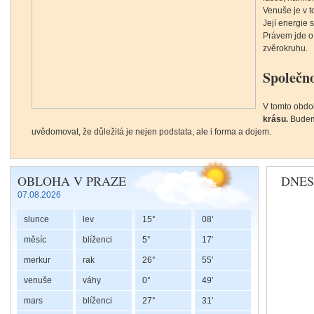
Venuše je v 
Její energie 
Právem jde o
zvěrokruhu.
Společno
V tomto obdob
krásu.
Budeme 
uvědomovat, že důležitá je nejen podstata, ale i forma a dojem.
Lunární uzly a duchovní náprava
OBLOHA V PRAZE
DNES
07.08.2026
slunce
lev
15°
08'
Každý člověk 
také s neuzav
měsíc
blíženci
5°
17'
jako
karmu, ž
merkur
rak
26°
55'
proces použí
korekci neb
venuše
váhy
0°
49'
V
astrologii
p
mars
blíženci
27°
31'
směr našeho 