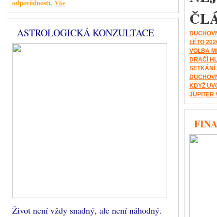
odpovědností.
Více
ČL
ASTROLOGICKÁ KONZULTACE
DUCHOVN
LÉTO 202
VOLBA M
DRAČÍ H
SETKÁNÍ
DUCHOVN
KDYŽ UV
JUPITER 
FINA
Život není vždy snadný, ale není náhodný.