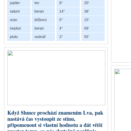
jupiter
lev
8°
20'
ale matematic
Slunce.
saturn
beran
14°
38'
uran
blíženci
5°
15'
Dračí ocas ne
návyky a scho
neptun
beran
4°
09'
z minulých ži
pluto
vodnář
3°
55'
Retrográdní Chiron v Býku a Beranu
V řecké mytologii byl Chiron mou
lékařství, hudbu, lov i věštění.
nebylo možné zcela vyléčit. Prá
bytosti, která díky vlastní boles
Chiron nám připomíná, že naše 
zkušenostem porozumíme, mohou 
Když Slunce prochází znamením Lva, pak
pomáhat nejen druhým, ale také
nastává čas vystoupit ze stínu,
Co představuje Chiron 
připomenout si vlastní hodnotu a dát větší