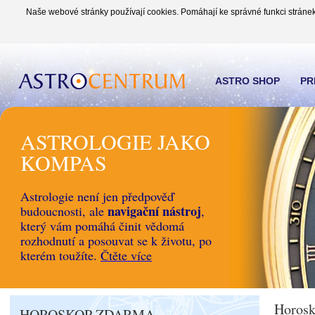
Naše webové stránky používají cookies. Pomáhají ke správné funkci stránek
ASTRO SHOP
PR
ASTROLOGIE JAKO
KOMPAS
Astrologie není jen předpověď
navigační nástroj
budoucnosti, ale
,
který vám pomáhá činit vědomá
rozhodnutí a posouvat se k životu, po
kterém toužíte.
Čtěte více
Horosk
HOROSKOP ZDARMA