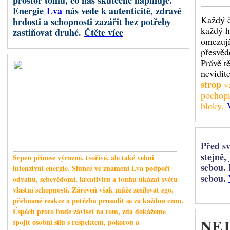
prostor tomu, co nás skutečně naplňuje.
Chiron byl objeven v roce 19
Energie
Lva
nás vede k autenticitě, zdravé
Astrologie s ním začala výrazněj
Každý č
hrdosti a schopnosti zazářit bez potřeby
každý h
zastiňovat druhé.
Čtěte více
omezují
přesvěd
Retrográdní Saturn
Právě t
nevidite
strop
vá
pochopi
Od 26. červe
bloky.
Berana v ret
rozběhnuté pr
kde jsme jedn
ochoty nést n
Před s
stejně,
Srpen přinese výrazné, tvořivé, ale také velmi
Saturn předst
sebou. 
disciplínu a
intenzivní energie. Slunce ve znamení Lva podpoří
iniciativy, od
sebou.
odvahu, sebevědomí, kreativitu a touhu ukázat světu
vlastní vůli. 
vlastní schopnosti. Zároveň však může zesilovat ego,
vzniká napětí mezi touhou jednat okamžitě a nutností postupovat pomaleji,
přehnané reakce a potřebu prosadit se za každou cenu.
Saturn
nás může přimět položit si nepříjemné, ale důležité otázky:
Úspěch proto bude záviset na tom, zda dokážeme
NEJ
spojit osobní sílu s respektem, pokorou a