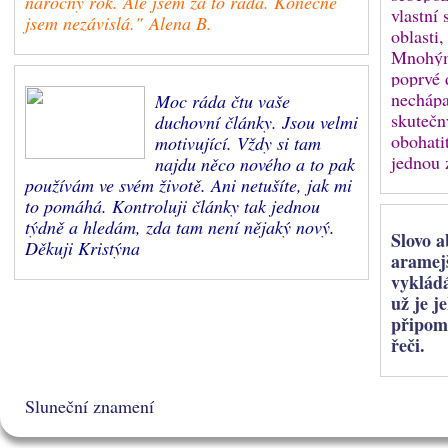
náročný rok. Ale jsem za to ráda. Konečně
vlastní 
jsem nezávislá." Alena B.
oblasti,
Mnohým 
poprvé 
nechápa
Moc ráda čtu vaše
skutečn
duchovní články. Jsou velmi
obohati
motivující. Vždy si tam
jednou 
najdu něco nového a to pak
používám ve svém životě. Ani netušíte, jak mi
to pomáhá. Kontroluji články tak jednou
týdně a hledám, zda tam není nějaký nový.
Slovo a
Děkuji Kristýna
aramejš
vykládá
už je j
připom
řeči.
Sluneční znamení