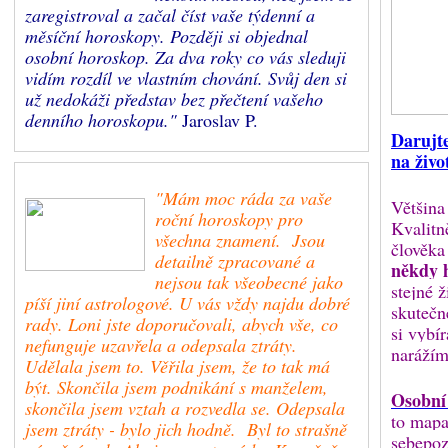
zaregistroval a začal číst vaše týdenní a
měsíční horoskopy. Později si objednal
osobní horoskop. Za dva roky co vás sleduji
vidím rozdíl ve vlastním chování. Svůj den si
už nedokáži představ bez přečtení vašeho
denního horoskopu."
Jaroslav P.
Darujt
na živo
"Mám moc ráda za vaše
Většina
roční horoskopy pro
Kvalitn
všechna znamení. Jsou
člověka
detailně zpracované a
někdy 
nejsou tak všeobecné jako
stejné ž
píší jiní astrologové. U vás vždy najdu dobré
skutečn
rady. Loni jste doporučovali, abych vše, co
si vybí
nefunguje uzavřela a odepsala ztráty.
narážím
Udělala jsem to. Věřila jsem, že to tak má
být. Skončila jsem podnikání s manželem,
Osobní
skončila jsem vztah a rozvedla se. Odepsala
to mapa
jsem ztráty - bylo jich hodně. Byl to strašně
sebepoz