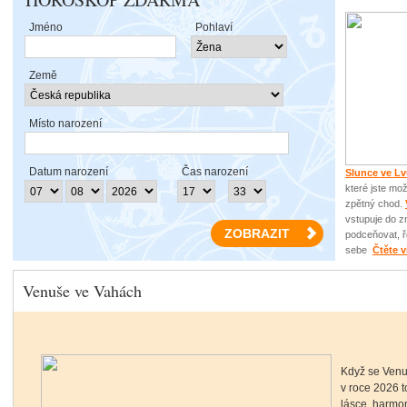
Jméno
Pohlaví
Země
Místo narození
Datum narození
Čas narození
Slunce ve L
které jste mo
zpětný chod.
vstupuje do 
podceňovat, ře
sebe
Čtěte v
Venuše ve Vahách
Když se Venu
v roce 2026 
lásce, harmon