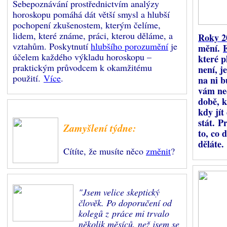
Sebepoznávání prostřednictvím analýzy
horoskopu pomáhá dát větší smysl a hlubší
pochopení zkušenostem, kterým čelíme,
lidem, které známe, práci, kterou děláme, a
Roky 2
vztahům. Poskytnutí
hlubšího porozumění
je
mění.
účelem každého výkladu horoskopu –
které pl
praktickým průvodcem k okamžitému
není, j
použití.
Více
.
na ni b
vám ne
době, k
kdy jít
stát. P
Zamyšlení týdne:
to, co 
děláte.
Cítíte, že musíte něco
změnit
?
"Jsem velice skeptický
člověk. Po doporučení od
kolegů z práce mi trvalo
několik měsíců, než jsem se