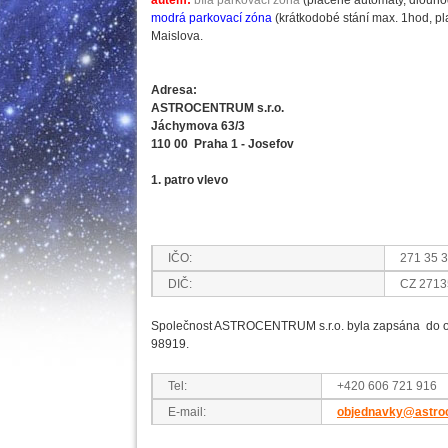
autem:
bílá parkovací zóna
(placené automaty, dlouhod
modrá parkovací zóna
(krátkodobé stání max. 1hod, pla
Maislova.
Adresa:
ASTROCENTRUM s.r.o.
Jáchymova 63/3
110 00 Praha 1 - Josefov
1. patro vlevo
IČO:
271 35 
DIČ:
CZ 2713
Společnost ASTROCENTRUM s.r.o. byla zapsána do obc
98919.
Tel:
+420 606 721 916
E-mail:
objednavky@astro