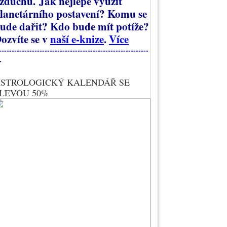
zduchu.
Jak nejlépe využít
lanetárního postavení? Komu se
ude dařit? Kdo bude mít potíže?
ozvíte se v
naší e-knize
.
Více
-----------------------------------------------------------
-
STROLOGICKÝ KALENDÁŘ SE
LEVOU 50%