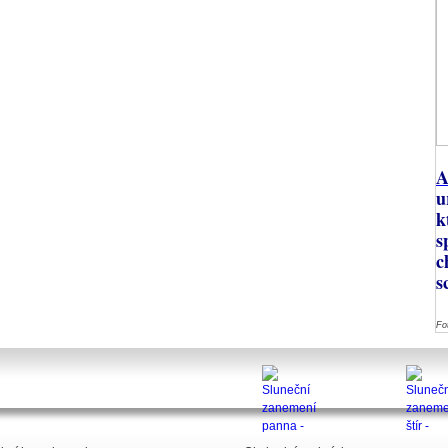
A
u
k
s
c
s
Fo