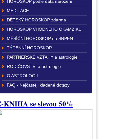
HOROSKOP podle data narození
MEDITACE
DĚTSKÝ HOROSKOP zdarma
HOROSKOP VHODNÉHO OKAMŽIKU
MĚSÍČNÍ HOROSKOP na SRPEN
TÝDENNÍ HOROSKOP
PARTNERSKÉ VZTAHY a astrologie
RODIČOVSTVÍ a astrologie
O ASTROLOGII
FAQ - Nejčastěji kladené dotazy
-KNIHA se slevou 50%