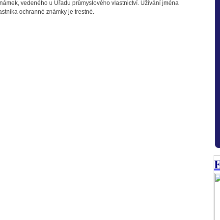
ámek, vedeného u Úřadu průmyslového vlastnictví. Užívání jména
níka ochranné známky je trestné.
E