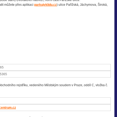
obé stání) Dvořákovo nábřeží, horní část Pařížské ulice.
tit můžete přes aplikaci
parkujvklidu.cz
) ulice Pařížská, Jáchymova, Široká,
365
5365
hodního rejstříku, vedeného Městským soudem v Praze, oddíl C, vložka č.
centrum.cz