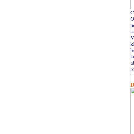
C
O
n
s
V
k
ř
k
a
r