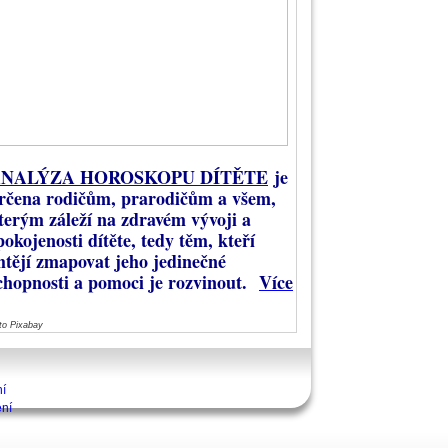
NALÝZA HOROSKOPU DÍTĚTE
je
rčena rodičům, prarodičům a všem,
terým záleží na zdravém vývoji a
pokojenosti dítěte, tedy těm, kteří
htějí zmapovat jeho jedinečné
chopnosti a pomoci je rozvinout.
Více
to Pixabay