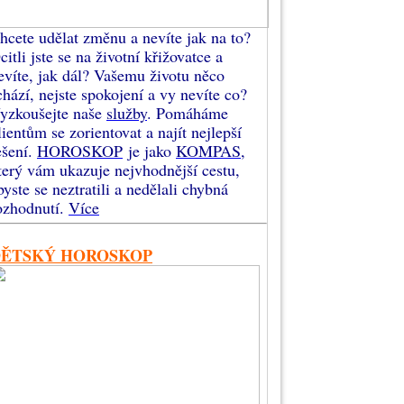
hcete udělat změnu a nevíte jak na to?
citli jste se na životní křižovatce a
evíte, jak dál? Vašemu životu něco
chází, nejste spokojení a vy nevíte co?
yzkoušejte naše
služby
. Pomáháme
lientům se zorientovat a najít nejlepší
ešení.
HOROSKOP
je jako
KOMPAS
,
terý vám ukazuje nejvhodnější cestu,
byste se neztratili a nedělali chybná
ozhodnutí.
Více
DĚTSKÝ HOROSKOP