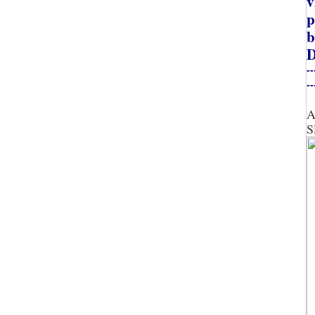
v
p
b
D
--
--
A
S