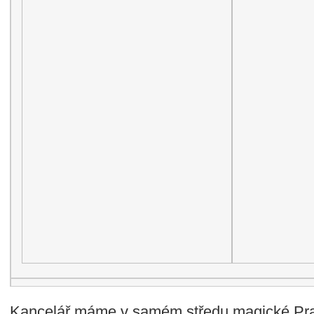
Kancelář máme v samém středu magické Pr