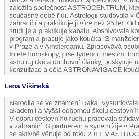
založila společnost ASTROCENTRUM, kte
současné době řídí. Astrologii studovala v 
zahraničí a praktikuje ji více než 35 let. Od
studuje a praktikuje kabalu. Absolvovala k
program a pracuje jako koučka. S manžele
v Praze a v Amsterdamu. Zpracovává osobn
tříleté horoskopy, píše týdenní, měsíční ho
astrologické a duchovní články, poskytuje 
konzultace a dělá ASTRONAVIGACE kouči
Lena Višinská
Narodila se ve znamení Raka. Vystudoval
akademii a Vyšší odbornou školu cestovníh
V oboru cestovního ruchu pracovala střída
v zahraničí. S partnerem a synem žije v Pra
se aktivně věnuje od roku 2011, v ASTR