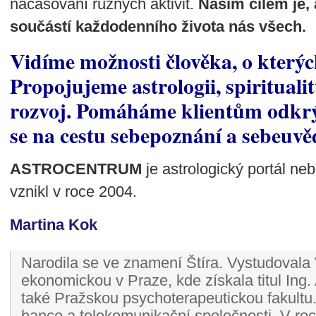
načasování různých aktivit.
Naším cílem je, 
součástí každodenního života nás všech.
Vidíme možnosti člověka, o kterýc
Propojujeme astrologii, spirituali
rozvoj. Pomáháme klientům odkrý
se na cestu sebepoznání a sebeuv
ASTROCENTRUM
je astrologický portál ne
vznikl v roce 2004.
Martina Kok
Narodila se ve znamení Štíra. Vystudovala
ekonomickou v Praze, kde získala titul Ing.
také Pražskou psychoterapeutickou fakultu
bance a telekomunikační společnosti. V ro