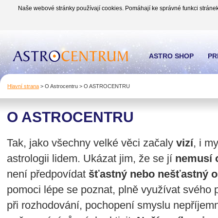
Naše webové stránky používají cookies. Pomáhají ke správné funkci stránek
ASTRO SHOP
PR
Hlavní strana
>
O Astrocentru
>
O ASTROCENTRU
O ASTROCENTRU
Tak, jako všechny velké věci začaly
vizí
, i m
astrologii lidem. Ukázat jim, že se jí
nemusí 
není předpovídat
šťastný nebo nešťastný o
pomoci lépe se poznat, plně využívat svého 
při rozhodování, pochopení smyslu nepříjemn