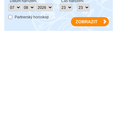
Datum narození
Čas narození
Partnerský horoskop