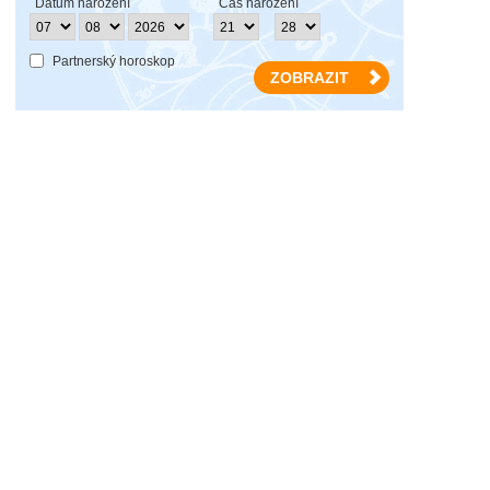
Datum narození
Čas narození
Partnerský horoskop