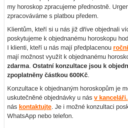
my horoskop zpracujeme přednostně. U
rge
zpracováváme s platbou předem.
Klientům, kteří si u nás již dříve objednali v
poskytujeme k objednanému horoskopu ho
I klienti, kteří u nás mají předplacenou
ročn
mají možnost využít k objednanému horos
zdarma
.
Ostatní konzultace jsou k obj
zpoplatněny částkou 600Kč
.
Konzultace k objednaným horoskopům je mo
uskutečněné objednávky u nás
v kanceláři.
nás
kontaktujte
.
Je i možné konzultaci pos
WhatsApp nebo telefon.