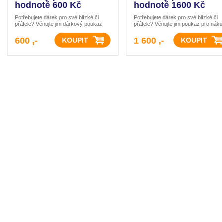
hodnotě 600 Kč
hodnotě 1600 Kč
Potřebujete dárek pro své blízké či
Potřebujete dárek pro své blízké či
přátele? Věnujte jim dárkový poukaz
přátele? Věnujte jim poukaz pro nák
pro našeho zboží. Poukaz nenese
horoskopu či dalšího zboží. Naše
jméno, má individuální identifikační číslo
horoskopy jsou zpracovávány podle
600 ,-
1 600 ,-
kódu, které je rozpoznáno při
přesných kalkulací pozic planet v d
objednávce některého z
narození. Odpovídají jedinečnému
astrologickému