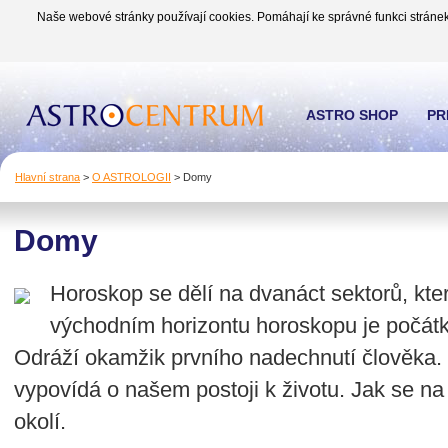
Naše webové stránky používají cookies. Pomáhají ke správné funkci stránek
ASTRO SHOP
PR
Hlavní strana
>
O ASTROLOGII
>
Domy
Domy
Horoskop se dělí na dvanáct sektorů, kt
východním horizontu horoskopu je počát
Odráží okamžik prvního nadechnutí člověka
vypovídá o našem postoji k životu. Jak se n
okolí.