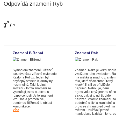
Odpovídá znamení Ryb
9
Znamení Blíženci
Znamení Rak
Symbolem znamení Blíženců
Znamení Raka je velmi dobř
jsou dvojčata z řecké mytologie
vystiženo jeho symbolem. R
Kastor a Pollux. Jeden byl
má měkké a snadno zranitel
obyčejný smrtelník, druhý byl
tělo, které však chrání tvrdý
nesmrtelný. Tak i jedinci
krunýř. K cíli se přibližuje
zrození v tomto znamení se
nepřímo. Nebojuje, není
vyznačují jistou dualitou a
agresivní a když jednou něco
rozpolceností. Je to znamení
získá, pak si to udrží. Lidé
vzdušné a proměnlivé,
narození v tomto znamení js
doménou Blíženců je oblast
podobně citliví a zranitelní, a
komunikace.
proto se chrání před okolním
Více
světem. Používají jemné
manipulace k získání toho, c