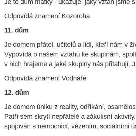
Je to dům matky - ukazuje, jaký vztah jsme s 
Odpovídá znamení Kozoroha
11. dům
Je domem přátel, učitelů a lidí, kteří nám v ž
Vypovídá o našem vztahu ke skupinám, spolk
v nich hrajeme a jaké skupiny nás přitahují. J
Odpovídá znamení Vodnáře
12. dům
Je domem úniku z reality, odříkání, osamělos
Patří sem skrytí nepřátelé a zákulisní aktivit
spojován s nemocnicí, vězením, sociálními ú