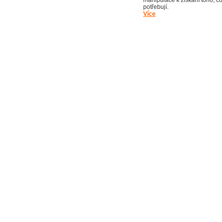
manipulace k získání toho, c
potřebují
Více