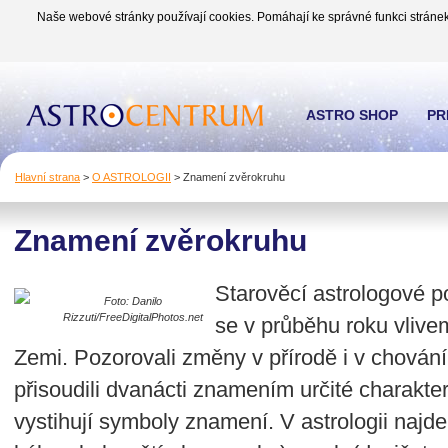
Naše webové stránky používají cookies. Pomáhají ke správné funkci stránek
ASTRO SHOP
PR
Hlavní strana
>
O ASTROLOGII
>
Znamení zvěrokruhu
Znamení zvěrokruhu
Starověcí astrologové poz
Foto: Danilo
Rizzuti/FreeDigitalPhotos.net
se v průběhu roku vlive
Zemi. Pozorovali změny v přírodě i v chování 
přisoudili dvanácti znamením určité charakter
vystihují symboly znamení. V astrologii najd