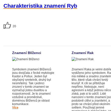
Charakteristika znamení Ryb
20
Znamení Blíženci
Znamení Rak
Symbolem znamení Blíženců
Znamení Raka je velmi dobř
jsou dvojčata z řecké mytologie
vystiženo jeho symbolem. R
Kastor a Pollux. Jeden byl
má měkké a snadno zranitel
obyčejný smrtelník, druhý byl
tělo, které však chrání tvrdý
nesmrtelný. Tak i jedinci
krunýř. K cíli se přibližuje
zrození v tomto znamení se
nepřímo. Nebojuje, není
vyznačují jistou dualitou a
agresivní a když jednou něco
rozpolceností. Je to znamení
získá, pak si to udrží. Lidé
vzdušné a proměnlivé,
narození v tomto znamení js
doménou Blíženců je oblast
podobně citliví a zranitelní, a
komunikace.
proto se chrání před okolním
Více
světem. Používají jemné