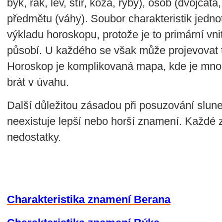
býk, rak, lev, štír, koza, ryby), osob (dvojčat
předmětu (váhy). Soubor charakteristik jedno
výkladu horoskopu, protože je to primární vnitř
působí. U každého se však může projevovat 
Horoskop je komplikovaná mapa, kde je mnoh
brát v úvahu.
Další důležitou zásadou při posuzování slun
neexistuje lepší nebo horší znamení. Každé 
nedostatky.
Charakteristika znamení Berana