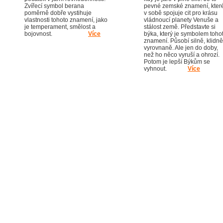
Zvířecí symbol berana
pevné zemské znamení, kter
poměrně dobře vystihuje
v sobě spojuje cit pro krásu
vlastnosti tohoto znamení, jako
vládnoucí planety Venuše a
je temperament, smělost a
stálost země. Představte si
bojovnost.
Více
býka, který je symbolem toho
znamení. Působí silně, klidně
vyrovnaně. Ale jen do doby,
než ho něco vyruší a ohrozí.
Potom je lepší Býkům se
vyhnout.
Více