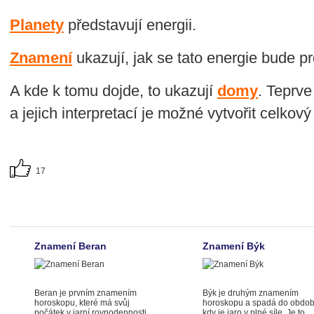
Planety
představují energii.
Znamení
ukazují, jak se tato energie bude pr
A kde k tomu dojde, to ukazují
domy
. Teprve
a jejich interpretací je možné vytvořit celkový
17
Znamení Beran
Znamení Býk
Beran je prvním znamením
Býk je druhým znamením
horoskopu, které má svůj
horoskopu a spadá do obdob
počátek v jarní rovnodennosti.
kdy je jaro v plné síle. Je to