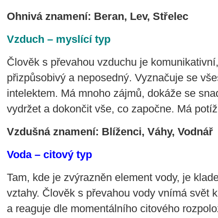
Ohnivá znamení: Beran, Lev, Střelec
Vzduch – myslící typ
Člověk s převahou vzduchu je komunikativní, 
přizpůsobivý a neposedný. Vyznačuje se vše
intelektem. Má mnoho zájmů, dokáže se sna
vydržet a dokončit vše, co započne. Má potíž
Vzdušná znamení: Blíženci, Váhy, Vodnář
Voda – citový typ
Tam, kde je zvýrazněn element vody, je klad
vztahy. Člověk s převahou vody vnímá svět k
a reaguje dle momentálního citového rozpolož