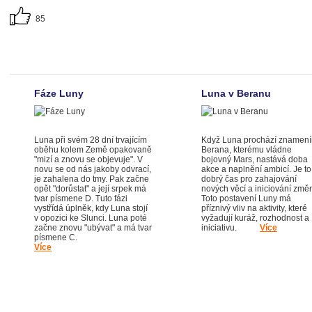
85
Fáze Luny
Luna v Beranu
Luna při svém 28 dní trvajícím
Když Luna prochází znamen
oběhu kolem Země opakovaně
Berana, kterému vládne
"mizí a znovu se objevuje". V
bojovný Mars, nastává doba
novu se od nás jakoby odvrací,
akce a naplnění ambicí. Je to
je zahalena do tmy. Pak začne
dobrý čas pro zahajování
opět "dorůstat" a její srpek má
nových věcí a iniciování změ
tvar písmene D. Tuto fázi
Toto postavení Luny má
vystřídá úplněk, kdy Luna stojí
příznivý vliv na aktivity, které
v opozici ke Slunci. Luna poté
vyžadují kuráž, rozhodnost a
začne znovu "ubývat" a má tvar
iniciativu.
Více
písmene C.
Více