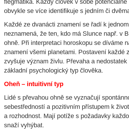
flegmatika. Každý člověk v sobě potenciálně n
obvykle se více identifikuje s jedním či dvěma
Každé ze dvanácti znamení se řadí k jednomu
neznamená, že ten, kdo má Slunce např. v B
ohně. Při interpretaci horoskopu se díváme n
znamení všemi planetami. Postavení každé z
zvyšuje význam živlu. Převaha a nedostatek 
základní psychologický typ člověka.
Oheň – intuitivní typ
Lidé s převahou ohně se vyznačují spontánn
sebestředností a pozitivním přístupem k život
a rozhodnost. Mají potíže s požadavky každo
snaží vyhýbat.