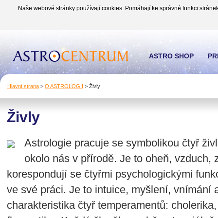
Naše webové stránky používají cookies. Pomáhají ke správné funkci stránek
ASTRO SHOP
PR
Hlavní strana
>
O ASTROLOGII
>
Živly
Živly
Astrologie pracuje se symbolikou čtyř živ
okolo nás v přírodě. Je to oheň, vzduch, 
korespondují se čtyřmi psychologickými funk
ve své práci. Je to intuice, myšlení, vnímání 
charakteristika čtyř temperamentů: cholerika