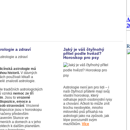
2
R
rologie a zdraví
Jaký je váš čtyřnohý
přítel podle hvězd?
Horoskop pro psy
icínská astrologie má
hou historii.
V dávných
ch používali lékaři a
telé znalostí astrologie.
Astrologie není jen pro lidi – i
e tradičních astrologických
naši čtyřnozí přátelé mají svůj
tů vzniká
nemoc ze tří
vlastní horoskop, který
in
. Jsou to
vrozené
odhaluje jejich osobnostní rysy
dispozice, emoce a
a chování. Ačkoli to může znít
sob stravování
. Vrozené
trochu neobvykle, mnoho
dispozice jsou v horoskopu
milovníků psů přísahá na
načeny především
astrologii jako na způsob, jak
tavením Slunce ve
lépe porozumět svým
meních a domech a v jeho
mazlíčkům.
Více
ektech k dalším planetám.