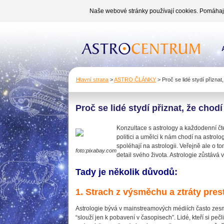
Naše webové stránky používají cookies. Pomáhají 
Hlavní strana
>
ASTRO ČLÁNKY
>
Proč se lidé stydí přiznat
Proč se lidé stydí přiznat, že chod
Konzultace s astrology a každodenní čten
politici a umělci k nám chodí na astrol
spoléhají na astrologii. Veřejně ale o to
foto:pixabay.com
detail svého života. Astrologie zůstává
Tady je několik důvodů:
1. Strach z výsměchu a ztráty pres
Astrologie bývá v mainstreamových médiích často zesmě
“slouží jen k pobavení v časopisech”. Lidé, kteří si pe