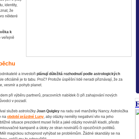
, identity,
znat, že
pro některé
lověka k
 veřejně
spěchu
odnikatelé a investoři
plánují důležitá rozhodnutí podle astrologických
ale oficiálně je to tabu. Proč? Protože úspěšní lidé neradi přiznávají, že za
ice, vesmír a pohyb planet.
idem při výběru partnerů, pracovních nabídek či při zahajování nových
E
růvodci v pozadí.
val služeb astroložky
Joan Quigley
na radu své manželky Nancy. Astroložka
ce na
období prázdné Luny
, aby otázky neměly negativní vliv na jeho
btížné situace prezident musel řešit a jaké otázky novináři kladli, přesto
louvačné kampaně a útoky ze stran novinářů či opozičních politiků.
Měl magickou schopnost vyhýbat se problémům. Žádné skandály se na