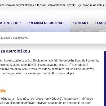
ke správné funkci stránek a lepšímu uživatelskému zážitku. Využíváním našich slu
ASTRO SHOP
PREMIUM REGISTRACE
KONTAKT
O AS
, že chodí za astroložkou
í za astroložkou
í horoskopů je součástí života mnohých lidí. Nejen běžní lidé, ale i celebrity,
ogické konzultace a nechávají si vypracovat horoskop. Při rozhodování
m mluví málokdo. A to i přesto, že v době sociálních sítí, sdílí kdekdo každý
 v mnoha případech za zavřenými dveřmi. Proč tomu tak je?
tiže
šňována – jako něco, co “přece není vědecké”, “je pro naivní lidi” nebo
člivě budují image úspěšných, chytrých a racionálních osobností, se proto