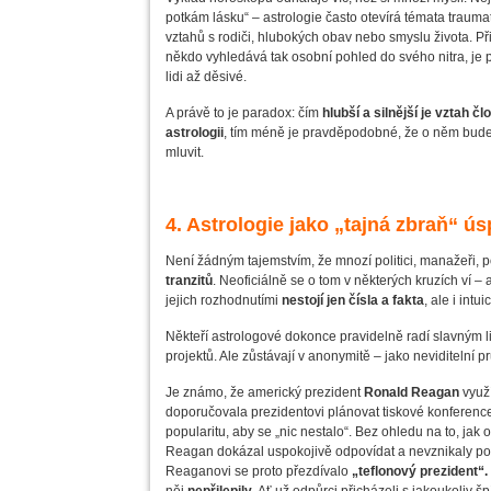
potkám lásku“ – astrologie často otevírá témata traumatu
vztahů s rodiči, hlubokých obav nebo smyslu života. Při
někdo vyhledává tak osobní pohled do svého nitra, je 
lidi až děsivé.
A právě to je paradox: čím
hlubší a silnější je vztah č
astrologii
, tím méně je pravděpodobné, že o něm bude
mluvit.
4. Astrologie jako „tajná zbraň“ ú
Není žádným tajemstvím, že mnozí politici, manažeři, p
tranzitů
. Neoficiálně se o tom v některých kruzích ví – 
jejich rozhodnutími
nestojí jen čísla a fakta
, ale i intu
Někteří astrologové dokonce pravidelně radí slavným l
projektů. Ale zůstávají v anonymitě – jako neviditelní p
Je známo, že americký prezident
Ronald Reagan
využí
doporučovala prezidentovi plánovat tiskové konferen
popularitu, aby se „nic nestalo“. Bez ohledu na to, jak o
Reagan dokázal uspokojivě odpovídat a nevznikaly pom
Reaganovi se proto přezdívalo
„teflonový prezident“.