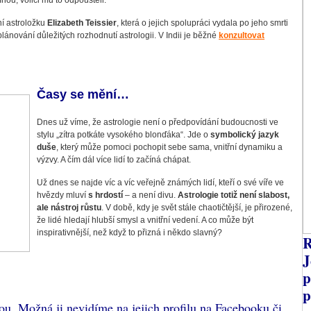
pínou, voliči mu to odpouštěli.
í astroložku
Elizabeth Teissier
, která o jejich spolupráci vydala po jeho smrti
lánování důležitých rozhodnutí astrologii. V Indii je běžné
konzultovat
Č
asy se mění…
Dnes už víme, že astrologie není o předpovídání budoucnosti ve
stylu „zítra potkáte vysokého blonďáka“. Jde o
symbolický jazyk
duše
, který může pomoci pochopit sebe sama, vnitřní dynamiku a
výzvy. A čím dál více lidí to začíná chápat.
Už dnes se najde víc a víc veřejně známých lidí, kteří o své víře ve
hvězdy mluví
s hrdostí
– a není divu.
Astrologie totiž není slabost,
ale nástroj růstu
. V době, kdy je svět stále chaotičtější, je přirozené,
že lidé hledají hlubší smysl a vnitřní vedení. A co může být
inspirativnější, než když to přizná i někdo slavný?
R
J
p
p
ou. Možná ji nevidíme na jejich profilu na Facebooku či