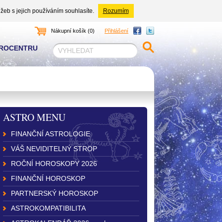
žeb s jejich používáním souhlasíte.
Rozumím
Nákupní košík (0)
Přihlášení
TROCENTRU
ASTRO MENU
FINANČNÍ ASTROLOGIE
VÁŠ NEVIDITELNÝ STROP
ROČNÍ HOROSKOPY 2026
FINANČNÍ HOROSKOP
PARTNERSKÝ HOROSKOP
ASTROKOMPATIBILITA