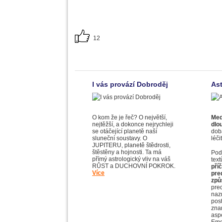
12
I vás provází Dobroděj
Ast
O kom že je řeč? O největší,
Med
nejtěžší, a dokonce nejrychleji
dlou
se otáčející planetě naší
dobá
sluneční soustavy. O
léči
JUPITERU, planetě štědrosti,
štěstěny a hojnosti. Ta má
Podl
přímý astrologický vliv na váš
tex
RŮST a DUCHOVNÍ POKROK.
příč
Více
pre
způ
pre
naz
pos
zna
asp