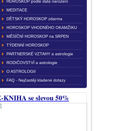
HOROSKOP podle data narození
MEDITACE
DĚTSKÝ HOROSKOP zdarma
HOROSKOP VHODNÉHO OKAMŽIKU
MĚSÍČNÍ HOROSKOP na SRPEN
TÝDENNÍ HOROSKOP
PARTNERSKÉ VZTAHY a astrologie
RODIČOVSTVÍ a astrologie
O ASTROLOGII
FAQ - Nejčastěji kladené dotazy
-KNIHA se slevou 50%