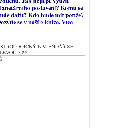
zduchu.
Jak nejlépe využít
lanetárního postavení? Komu se
ude dařit? Kdo bude mít potíže?
ozvíte se v
naší e-knize
.
Více
-----------------------------------------------------------
-
STROLOGICKÝ KALENDÁŘ SE
LEVOU 50%