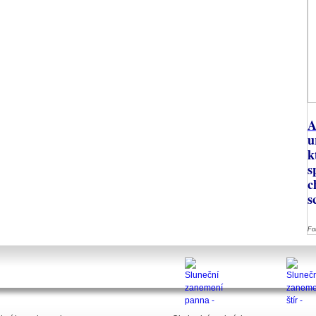
A
u
k
s
c
s
Fo