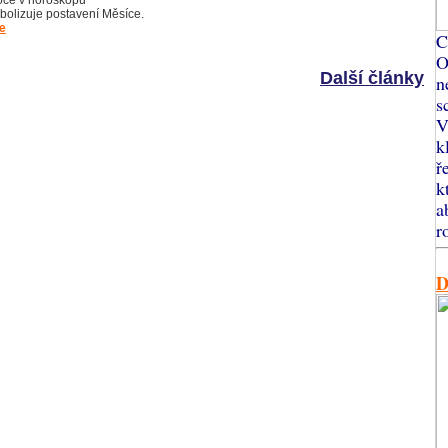
ce v horoskopu
bolizuje postavení Měsíce.
e
C
O
Další články
n
s
V
k
ř
k
a
r