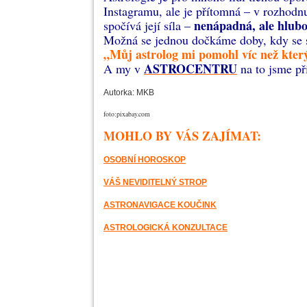
Instagramu, ale je přítomná – v rozhodn
nenápadná, ale hlubo
spočívá její síla –
Možná se jednou dočkáme doby, kdy se sl
„Můj astrolog mi pomohl víc než kter
ASTROCENTRU
A my v
na to jsme př
Autorka: MKB
foto:pixabay.com
MOHLO BY VÁS ZAJÍMAT:
OSOBNÍ HOROSKOP
VÁŠ NEVIDITELNÝ STROP
ASTRONAVIGACE KOUČINK
ASTROLOGICKÁ KONZULTACE