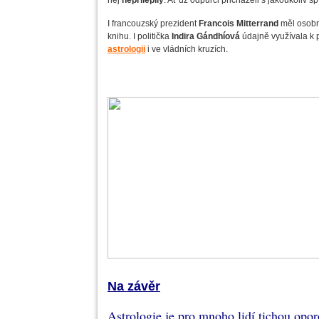
něj
nepřilepily
. Ať už odpůrci přicházeli s jakoukoliv š
I francouzský prezident
Francois Mitterrand
měl osobn
knihu. I politička
Indira Gándhíová
údajně využívala k p
astrologii
i ve vládních kruzích.
Na závěr
Astrologie je pro mnoho lidí tichou opor