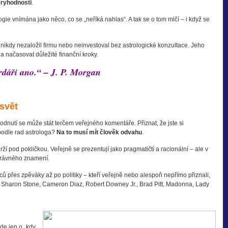
věryhodnosti
.
ogie vnímána jako něco, co se „neříká nahlas“. A tak se o tom mlčí – i když se
nikdy nezaložil firmu nebo neinvestoval bez astrologické konzultace. Jeho
 načasovat důležité finanční kroky.
ardáři ano.“ – J. P. Morgan
svět
odnutí se může stát terčem veřejného komentáře. Přiznat, že jste si
podle rad astrologa?
Na to musí mít člověk odvahu
.
ží pod pokličkou. Veřejně se prezentují jako pragmatičtí a racionální – ale v
správného znamení.
ů přes zpěváky až po politiky – kteří veřejně nebo alespoň nepřímo přiznali,
lie, Sharon Stone, Cameron Diaz, Robert Downey Jr., Brad Pitt, Madonna, Lady
de jen o „kdy