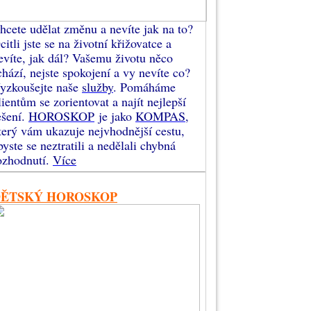
hcete udělat změnu a nevíte jak na to?
citli jste se na životní křižovatce a
evíte, jak dál? Vašemu životu něco
chází, nejste spokojení a vy nevíte co?
yzkoušejte naše
služby
. Pomáháme
lientům se zorientovat a najít nejlepší
ešení.
HOROSKOP
je jako
KOMPAS
,
terý vám ukazuje nejvhodnější cestu,
byste se neztratili a nedělali chybná
ozhodnutí.
Více
DĚTSKÝ HOROSKOP