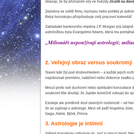
obávají, že by přiznáním víry ve hvězdy
ztratili na dů
Zejména ve světě filmu, byznysu nebo politiky je astrol
třeba horoskopu přizpůsobuje celý pracovní kalendář.
Zakladatel bankovního impéria J.P. Morgan prý údajně 
astroložkou byla Evangeline Adams, která mu pomáhala
„Milionáři nepoužívají astrologii; mili
2. Veřejný obraz versus soukromý 
Slavní lidé žijí pod drobnohledem – a každé jejich rozh
naplánovali premiéru, natáčení nebo dokonce svatbu 
Mnozí proto své duchovní nebo spirituální konzultace dr
soukromí tiše doufají, že Jupiter konečně vstoupí do 
Existuje ale poměrně dost slavných osobností – od herc
že se zajímají o astrologii. Mezi ně patří Angelina Jo
Gaga, Adele, Björk, Prince.
3. Astrologie je intimní
Výklad horoskopu odhaluje víc, než si mnozí myslí. Nej