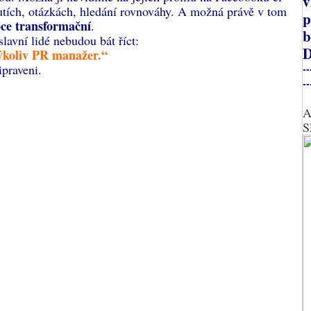
v
utích, otázkách, hledání rovnováhy. A možná právě v tom
p
ce transformační
.
b
avní lidé nebudou bát říct:
D
ýkoliv PR manažer.“
ipraveni.
--
--
A
S