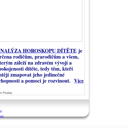
NALÝZA HOROSKOPU DÍTĚTE
je
rčena rodičům, prarodičům a všem,
terým záleží na zdravém vývoji a
pokojenosti dítěte, tedy těm, kteří
htějí zmapovat jeho jedinečné
chopnosti a pomoci je rozvinout.
Více
to Pixabay