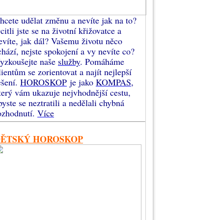
hcete udělat změnu a nevíte jak na to?
citli jste se na životní křižovatce a
evíte, jak dál? Vašemu životu něco
chází, nejste spokojení a vy nevíte co?
yzkoušejte naše
služby
. Pomáháme
lientům se zorientovat a najít nejlepší
ešení.
HOROSKOP
je jako
KOMPAS
,
terý vám ukazuje nejvhodnější cestu,
byste se neztratili a nedělali chybná
ozhodnutí.
Více
DĚTSKÝ HOROSKOP