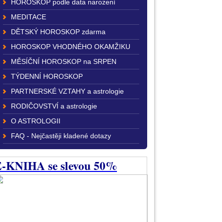
HOROSKOP podle data narození
MEDITACE
DĚTSKÝ HOROSKOP zdarma
HOROSKOP VHODNÉHO OKAMŽIKU
MĚSÍČNÍ HOROSKOP na SRPEN
TÝDENNÍ HOROSKOP
PARTNERSKÉ VZTAHY a astrologie
RODIČOVSTVÍ a astrologie
O ASTROLOGII
FAQ - Nejčastěji kladené dotazy
-KNIHA se slevou 50%