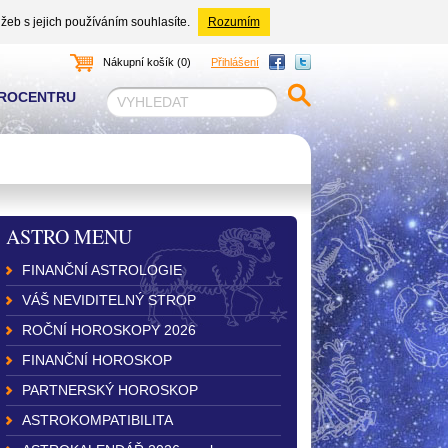
žeb s jejich používáním souhlasíte.
Rozumím
Nákupní košík (0)
Přihlášení
TROCENTRU
ASTRO MENU
FINANČNÍ ASTROLOGIE
VÁŠ NEVIDITELNÝ STROP
ROČNÍ HOROSKOPY 2026
FINANČNÍ HOROSKOP
PARTNERSKÝ HOROSKOP
ASTROKOMPATIBILITA