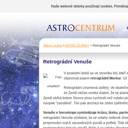
Naše webové stránky používají cookies. Pomáhají 
Hlavní strana
>
ASTRO ČLÁNKY
>
Retrográdní Venuše
Retrográdní Venuše
V poslední době se ve slovníku lidí, kteří
Foto:
objevovat pojem
retrográdní Merkur
. Už
unsplash
Retrográdní znamená zpětný. Ve skutečno
ze Země občas vzniká dojem, že se plane
Země obíhá kolem Slunce jinou rychlostí než ostatní pla
naopak "zaostává". Tím pak dochází ke zdání zpětnéh
Venuše v horoskopu symbolizuje krásu, lásku, partne
retrográdní Venuše očekává, že se vztahy celkově zhor
projevování svých opravdových pocitů a potřeb. Toto o