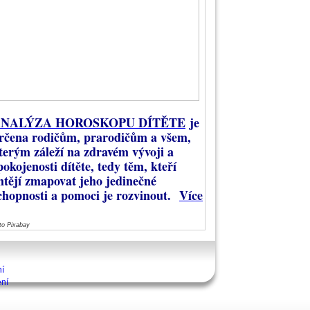
NALÝZA HOROSKOPU DÍTĚTE
je
rčena rodičům, prarodičům a všem,
terým záleží na zdravém vývoji a
pokojenosti dítěte, tedy těm, kteří
htějí zmapovat jeho jedinečné
chopnosti a pomoci je rozvinout.
Více
to Pixabay