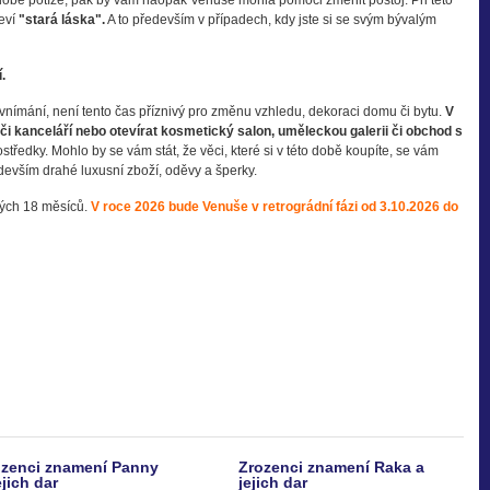
odobé potíže, pak by vám naopak Venuše mohla pomoci změnit postoj. Při této
jeví
"stará láska".
A to především v případech, kdy jste si se svým bývalým
.
vnímání, není tento čas příznivý pro změnu vzhledu, dekoraci domu či bytu.
V
 či kanceláří nebo otevírat kosmetický salon, uměleckou galerii či obchod s
středky. Mohlo by se vám stát, že věci, které si v této době koupíte, se vám
edevším drahé luxusní zboží, oděvy a šperky.
dých 18 měsíců.
V roce 2026 bude Venuše v retrográdní fázi od
3.10.2026 do
ozenci znamení Panny
Zrozenci znamení Raka a
ejich dar
jejich dar