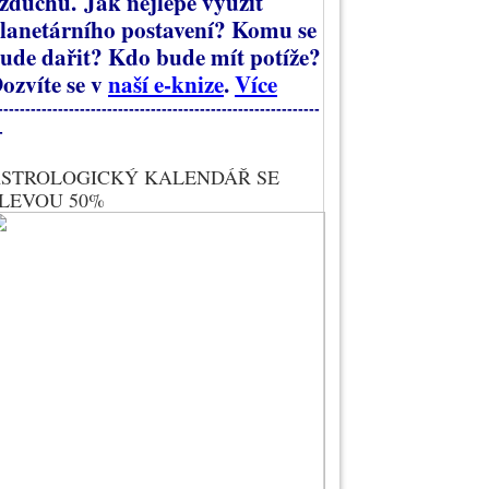
zduchu.
Jak nejlépe využít
lanetárního postavení? Komu se
ude dařit? Kdo bude mít potíže?
ozvíte se v
naší e-knize
.
Více
-----------------------------------------------------------
-
STROLOGICKÝ KALENDÁŘ SE
LEVOU 50%