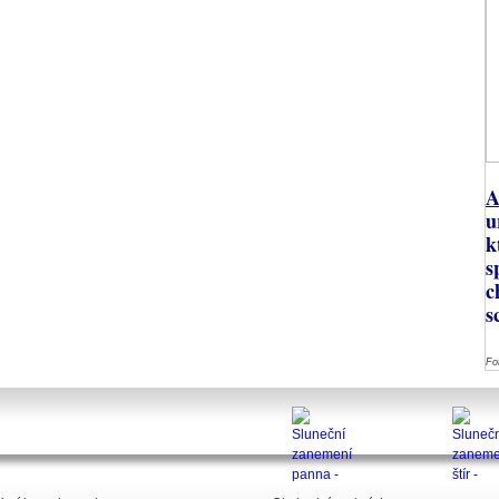
A
u
k
s
c
s
Fo