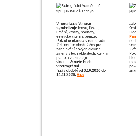
V horoskopu
Venuše
Jak
symbolizuje
krásu, lásku,
šes
umění, vztahy, hodnoty,
Lid
estetické cítění a peníze.
Pan
Pokud je planeta v retrográdní
pečl
fázi, není to vhodný čas pro
sous
zahajování nových aktivit a
Stře
změny v těch oblastech, kterým
Pok
planeta v astrologii
hlo
vládne.
Venuše bude
met
v retrográdní
pov
fázi
v
období od
3.10.2026 do
zna
14.11.2026.
Více