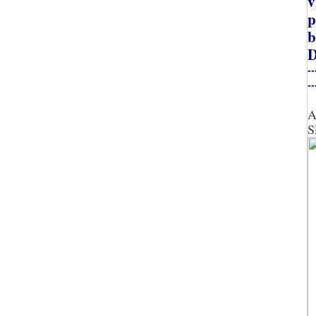
v
p
b
D
--
--
A
S