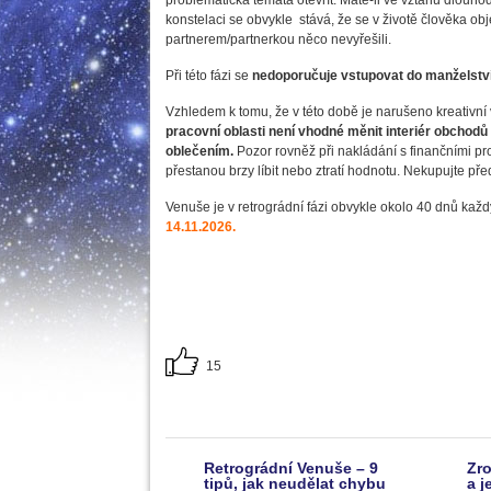
problematická témata otevřít. Máte-li ve vztahu dlouh
konstelaci se obvykle stává, že se v životě člověka ob
partnerem/partnerkou něco nevyřešili.
Při této fázi se
nedoporučuje vstupovat do manželství
Vzhledem k tomu, že v této době je narušeno kreativní 
pracovní oblasti není vhodné měnit interiér obchodů
oblečením.
Pozor rovněž při nakládání s finančními pro
přestanou brzy líbit nebo ztratí hodnotu. Nekupujte př
Venuše je v retrográdní fázi obvykle okolo 40 dnů kaž
14.11.2026.
15
Retrográdní Venuše – 9
Zr
tipů, jak neudělat chybu
a j