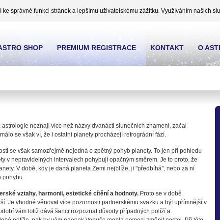
ke správné funkci stránek a lepšímu uživatelskému zážitku. Využíváním našich slu
ASTRO SHOP
PREMIUM REGISTRACE
KONTAKT
O AS
 z astrologie neznají více než názvy dvanácti slunečních znamení, začal
 málo se však ví, že i ostatní planety procházejí retrográdní fází.
sti se však samozřejmě nejedná o zpětný pohyb planety. To jen při pohledu
ty v nepravidelných intervalech pohybují opačným směrem. Je to proto, že
nety. V době, kdy je daná planeta Zemi nejblíže, ji "předbíhá", nebo za ní
o pohybu.
rské vztahy, harmonii, estetické cítění a hodnoty.
Proto se v době
ší. Je vhodné věnovat více pozornosti partnerskému svazku a být upřímnější v
bdobí vám totiž dává šanci rozpoznat důvody případných potíží a