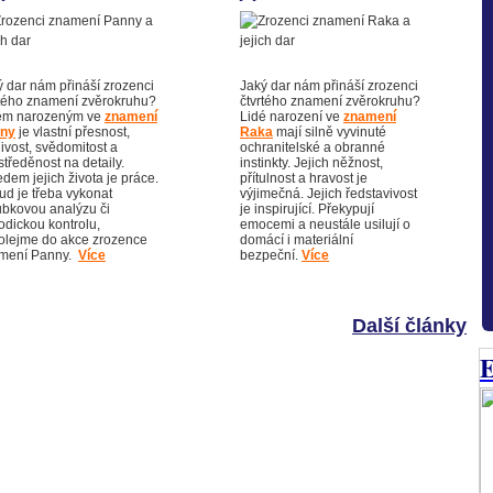
ý dar nám přináší zrozenci
Jaký dar nám přináší zrozenci
tého znamení zvěrokruhu?
čtvrtého znamení zvěrokruhu?
em narozeným ve
znamení
Lidé narození ve
znamení
ny
je vlastní přesnost,
Raka
mají silně vyvinuté
ivost, svědomitost a
ochranitelské a obranné
tředěnost na detaily.
instinkty. Jejich něžnost,
dem jejich života je práce.
přítulnost a hravost je
ud je třeba vykonat
výjimečná. Jejich ředstavivost
ubkovou analýzu či
je inspirující. Překypují
odickou kontrolu,
emocemi a neustále usilují o
olejme do akce zrozence
domácí i materiální
mení Panny.
Více
bezpeční.
Více
Další články
E