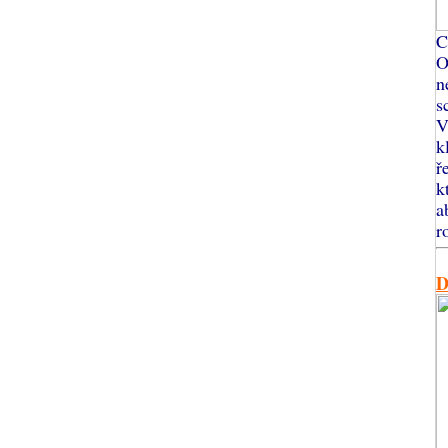
C
O
n
s
V
k
ř
k
a
r