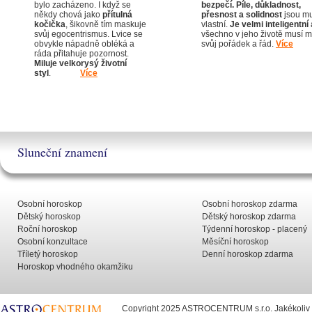
bylo zacházeno. I když se
bezpečí.
Píle, důkladnost,
někdy chová jako
přítulná
přesnost a solidnost
jsou m
kočička
, šikovně tím maskuje
vlastní.
Je velmi inteligentní
svůj egocentrismus. Lvice se
všechno v jeho životě musí m
obvykle nápadně obléká a
svůj pořádek a řád.
Více
ráda přitahuje pozornost.
Miluje velkorysý životní
styl
.
Více
Sluneční znamení
Osobní horoskop
Osobní horoskop zdarma
Dětský horoskop
Dětský horoskop zdarma
Roční horoskop
Týdenní horoskop - placený
Osobní konzultace
Měsíční horoskop
Tříletý horoskop
Denní horoskop zdarma
Horoskop vhodného okamžiku
Copyright 2025 ASTROCENTRUM s.r.o. Jakékoliv už