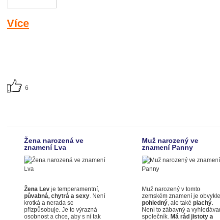
Více
6
Žena narozená ve
Muž narozený ve
znamení Lva
znamení Panny
Žena Lev
je temperamentní,
Muž narozený v tomto
půvabná, chytrá a sexy
. Není
zemském znamení je obvykl
krotká a nerada se
pohledný
, ale také
plachý
.
přizpůsobuje. Je to výrazná
Není to zábavný a vyhledáva
osobnost a chce, aby s ní tak
společník.
Má rád jistoty a