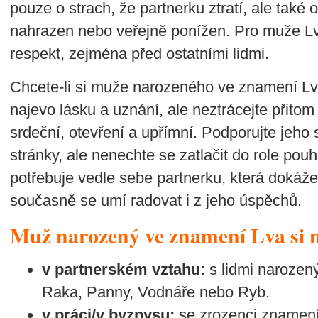
pouze o strach, že partnerku ztratí, ale také o
nahrazen nebo veřejně ponížen. Pro muže Lva
respekt, zejména před ostatními lidmi.
Chcete-li si muže narozeného ve znamení Lva
najevo lásku a uznání, ale neztrácejte přitom
srdeční, otevření a upřímní. Podporujte jeho 
stránky, ale nenechte se zatlačit do role pou
potřebuje vedle sebe partnerku, která dokáže
současně se umí radovat i z jeho úspěchů.
Muž narozený ve znamení Lva si n
v partnerském vztahu:
s lidmi narozen
Raka, Panny, Vodnáře nebo Ryb.
v práci/v byznysu:
se zrozenci znamení