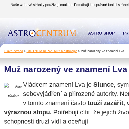
Naše webové stránky používají cookies. Pomáhají ke správné funkci stránek
ASTRO SHOP
PR
Hlavní strana
>
PARTNERSKÉ VZTAHY a astrologie
>
Muž narozený ve znamení Lva
Muž narozený ve znamení Lva
Vládcem znamení Lva je
Slunce
, symb
Foto:
sebevyjádření a přirozené autority. Nen
pixabay
v tomto znamení často
touží zazářit,
výraznou stopu.
Potřebují cítit, že jejich ži
schopnosti druzí vidí a oceňují.