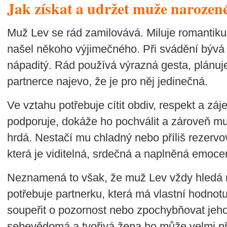
Jak získat a udržet muže narozen
Muž Lev se rád zamilovává. Miluje romantiku, 
našel někoho výjimečného. Při svádění bývá v
nápaditý. Rád používá výrazná gesta, plánu
partnerce najevo, že je pro něj jedinečná.
Ve vztahu potřebuje cítit obdiv, respekt a zá
podporuje, dokáže ho pochválit a zároveň mu
hrdá. Nestačí mu chladný nebo příliš rezervo
která je viditelná, srdečná a naplněná emoce
Neznamená to však, že muž Lev vždy hledá
potřebuje partnerku, která má vlastní hodnot
soupeřit o pozornost nebo zpochybňovat jeho 
sebevědomá a tvořivá žena ho může velmi při