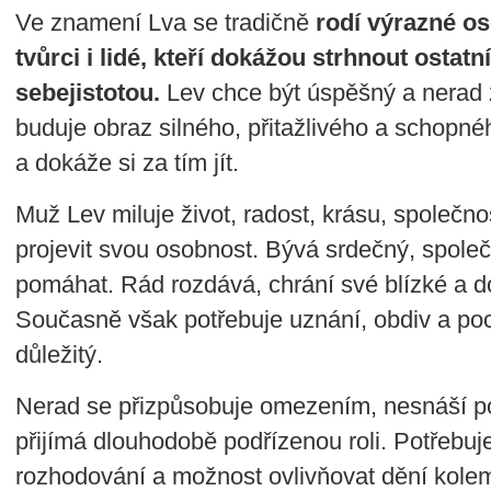
Ve znamení Lva se tradičně
rodí výrazné os
tvůrci i lidé, kteří dokážou strhnout ostatn
sebejistotou.
Lev chce být úspěšný a nerad 
buduje obraz silného, přitažlivého a schopnéh
a dokáže si za tím jít.
Muž Lev miluje život, radost, krásu, společn
projevit svou osobnost. Bývá srdečný, spole
pomáhat. Rád rozdává, chrání své blízké a do
Současně však potřebuje uznání, obdiv a pocit
důležitý.
Nerad se přizpůsobuje omezením, nesnáší po
přijímá dlouhodobě podřízenou roli. Potřebuje
rozhodování a možnost ovlivňovat dění kolem