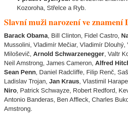
Kozoroha, Střelce a Ryb.
Slavní muži narození ve znamení 
Barack Obama
, Bill Clinton, Fidel Castro,
Na
Mussolini, Vladimír Mečiar, Vladimír Dlouhý,
Miloševič,
Arnold Schwarzenegger
, Valtr 
Neil Amstrong, James Cameron,
Alfred Hit
Sean Penn
, Daniel Radcliffe, Filip Renč, S
Ladislav Trojan,
Jan Kraus
, Vlastimil Harape
Niro
, Patrick Schwayze, Robert Redford, Ke
Antonio Banderas, Ben Affleck, Charles Bukow
Amstrong.