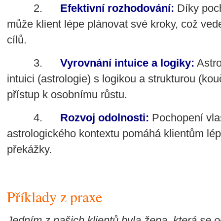
2.
Efektivní rozhodování:
Díky poch
může klient lépe plánovat své kroky, což ved
cílů.
3.
Vyrovnání intuice a logiky:
Astro
intuici (astrologie) s logikou a strukturou (ko
přístup k osobnímu růstu.
4.
Rozvoj odolnosti:
Pochopení vlas
astrologického kontextu pomáhá klientům lép
překážky.
Příklady z praxe
Jedním z našich klientů byla žena, která se oc