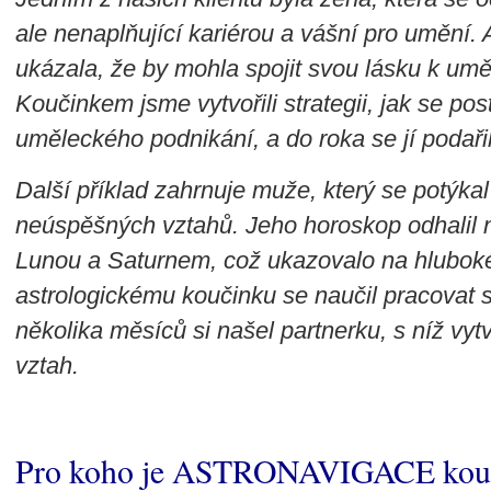
ale nenaplňující kariérou a vášní pro umění.
ukázala, že by mohla spojit svou lásku k umě
Koučinkem jsme vytvořili strategii, jak se po
uměleckého podnikání, a do roka se jí podařilo 
Další příklad zahrnuje muže, který se potýkal
neúspěšných vztahů. Jeho horoskop odhalil 
Lunou a Saturnem, což ukazovalo na hluboké
astrologickému koučinku se naučil pracova
několika měsíců si našel partnerku, s níž vyt
vztah.
Pro koho je ASTRONAVIGACE kou