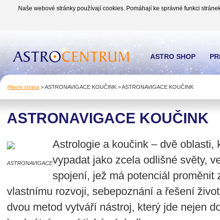
Naše webové stránky používají cookies. Pomáhají ke správné funkci stránek
ASTRO SHOP
PR
Hlavní strana
>
ASTRONAVIGACE KOUČINK
>
ASTRONAVIGACE KOUČINK
ASTRONAVIGACE KOUČINK
Astrologie a koučink – dvě oblasti,
vypadat jako zcela odlišné světy, v
ASTRONAVIGACE
spojení, jež má potenciál proměnit z
vlastnímu rozvoji, sebepoznání a řešení živo
dvou metod vytváří nástroj, který jde nejen d