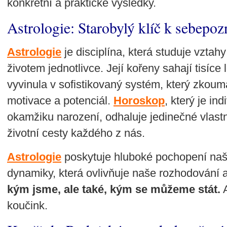
konkrétní a praktické výsledky.
Astrologie: Starobylý klíč k sebepoz
Astrologie
je disciplína, která studuje vzta
životem jednotlivce. Její kořeny sahají tisíce
vyvinula v sofistikovaný systém, který zkoumá
motivace a potenciál.
Horoskop
, který je in
okamžiku narození, odhaluje jedinečné vlastn
životní cesty každého z nás.
Astrologie
poskytuje hluboké pochopení na
dynamiky, která ovlivňuje naše rozhodování 
kým jsme, ale také, kým se můžeme stát.
A
koučink.