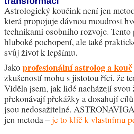
transformaci
Astrologický koučink není jen metoda
která propojuje dávnou moudrost h
technikami osobního rozvoje. Tento p
hluboké pochopení, ale také praktick
svůj život k lepšímu.
profesionální astrolog a kouč
Jako
zkušeností mohu s jistotou říci, že t
Viděla jsem, jak lidé nacházejí svou 
překonávají překážky a dosahují cílů,
jsou nedosažitelné. ASTRONAVIGAC
jen metoda –
je to klíč k vlastnímu p