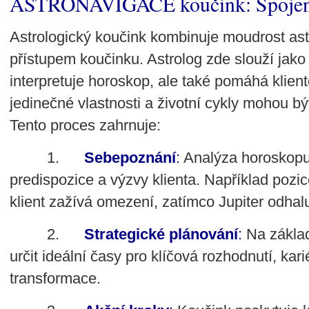
ASTRONAVIGACE koučink: Spojení 
Astrologický koučink kombinuje moudrost as
přístupem koučinku. Astrolog zde slouží jako
interpretuje horoskop, ale také pomáhá klient
jedinečné vlastnosti a životní cykly mohou být
Tento proces zahrnuje:
1.
Sebepoznání
:
Analýza horoskopu
predispozice a výzvy klienta. Například poz
klient zažívá omezení, zatímco Jupiter odhalu
2.
Strategické plánování
:
Na základ
určit ideální časy pro klíčová rozhodnutí, ka
transformace.