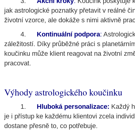
3.
Akční kroky
:
Koučink poskytuje ko
jak astrologické poznatky přetavit v reálné či
životní vzorce, ale dokáže s nimi aktivně pra
4.
Kontinuální podpora
:
Astrologic
záležitostí. Díky průběžné práci s planetární
koučinku může klient reagovat na životní změ
pracovat.
Výhody astrologického koučinku
1.
Hluboká personalizace:
Každý ho
je i přístup ke každému klientovi zcela individu
dostane přesně to, co potřebuje.